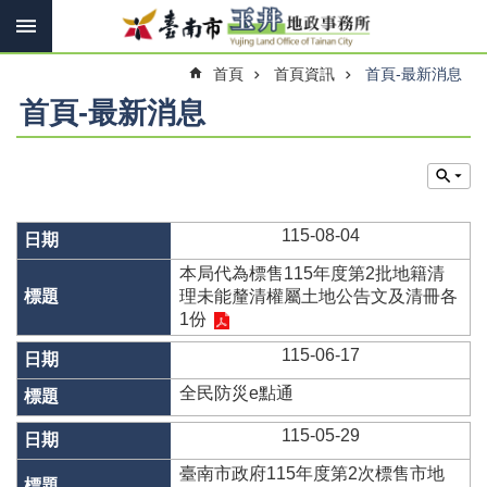
搜
跳到主要內容區塊
尋
進
首頁
首頁資訊
首頁-最新消息
階
搜
首頁-最新消息
尋
訊
息
115-08-04
快
報
本局代為標售115年度第2批地籍清
理未能釐清權屬土地公告文及清冊各
機
1份
關
115-06-17
簡
介
全民防災e點通
線
115-05-29
上
申
臺南市政府115年度第2次標售市地