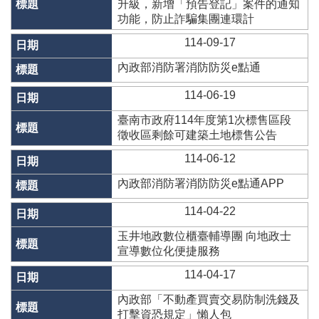
專
升級，新增「預告登記」案件的通知
區
功能，防止詐騙集團連環計
114-09-17
其
他
內政部消防署消防防災e點通
服
務
114-06-19
臺南市政府114年度第1次標售區段
地
徵收區剩餘可建築土地標售公告
籍
圖
114-06-12
實
內政部消防署消防防災e點通APP
價
登
114-04-22
錄
玉井地政數位櫃臺輔導團 向地政士
未
宣導數位化便捷服務
辦
114-04-17
繼
承
內政部「不動產買賣交易防制洗錢及
打擊資恐規定」懶人包