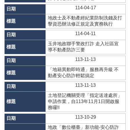
網
114-04-17
站
導
地政士及不動產經紀業防制洗錢及打
覽
擊資恐辦法修正規定及實務執行
English
114-04-11
臺
玉井地政聯手警政打詐 走入社區宣
南
導不動產防詐三要
市
113-11-13
政
府
「地籍異動即時通」服務再升級 不
地
動產安心防詐輕鬆搞定
政
113-11-13
局
土地登記機關受理「指定送達處所」
政
申請作業，自113年11月1日開啟服
府
務囉!!
資
訊
113-10-29
公
開
地政「數位櫃臺」新功能-安心防詐