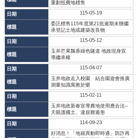
辦
重劃抵費地標售
與
115-05-19
查
詢
委託標售115年度第21批逾期未辦繼
承登記土地或建築改良物
便
民
115-05-12
服
玉井芒果飄香綠色隧道 地政現身宣
務
導繼承權
民
115-04-07
意
交
玉井地政走入校園 結合園遊會推廣
流
測量知識寓教於樂
下
115-02-11
載
玉井地政新春宣導農地使用應合法--
專
天眼護國土、違規難遁形
區
114-09-23
主
題
好消息！「地籍異動即時通」防詐再