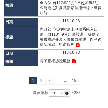
全方位-自112年11月1日起加碼1組
即時通之對象及新增信用卡線上繳費
隱
功能
私
權
113-10-23
政
策
內政部「抵押權線上申辦系統入口
網」自113年9月起試營運， 提供金
資
融機構註冊及人員帳號開通，以利後
訊
續新增線上申辦服務
安
113-10-23
全
宣
電子產權憑證服務
告
政
府
1
2
3
4
...
15
網
站
資
每頁筆數
/
288
料
開
放