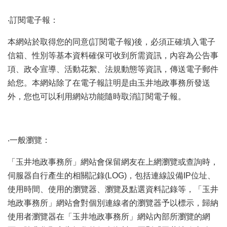
專
區
‧訂閱電子報：
其
本網站於取得您的同意(訂閱電子報)後，必須正確填入電子
他
服
信箱、性別等基本資料確保可收到所需資訊，內容為公告事
務
項、政令宣導、活動花絮、法規動態等資訊，傳送電子郵件
給您。本網站除了在電子報註明是由玉井地政事務所發送
地
外，您也可以利用網站功能隨時取消訂閱電子報。
籍
圖
實
價
‧一般瀏覽：
登
錄
「玉井地政事務所」網站會保留網友在上網瀏覽或查詢時，
伺服器自行產生的相關記錄(LOG)，包括連線設備IP位址、
未
辦
使用時間、使用的瀏覽器、瀏覽及點選資料記錄等，「玉井
繼
地政事務所」網站會對個別連線者的瀏覽器予以標示，歸納
承
使用者瀏覽器在「玉井地政事務所」網站內部所瀏覽的網