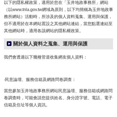
辦
以下的隱私權政策，適用於您在「玉井地政事務所」網站
與
（以www.tnla.gov.tw網域為原則，以下均簡稱為玉井地政事
查
務所網站）活動時，所涉及的個人資料蒐集、運用與保護，
詢
但不適用於在本網站置設之其他網站連結，當您點選連結至
便
其他網站時，適用各該網站的隱私權政策。
民
服
關於個人資料之蒐集、運用與保護
務
民
我們會透過以下幾種管道收集網友個人資料：
意
交
流
‧民意論壇、服務信箱及網路問卷調查：
下
載
當您參加玉井地政事務所網站民意論壇、服務信箱或網路問
專
區
卷調查時，可能會請您提供姓名、身分證字號、電話、電子
信箱及住址等個人資訊。
主
題