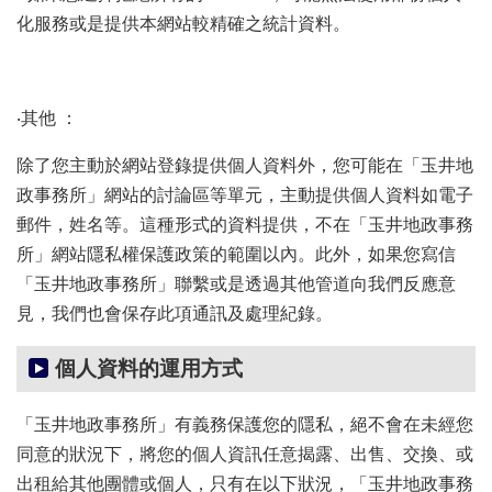
化服務或是提供本網站較精確之統計資料。
隱
私
權
政
‧其他 ：
策
除了您主動於網站登錄提供個人資料外，您可能在「玉井地
資
政事務所」網站的討論區等單元，主動提供個人資料如電子
訊
安
郵件，姓名等。這種形式的資料提供，不在「玉井地政事務
全
所」網站隱私權保護政策的範圍以內。此外，如果您寫信
宣
「玉井地政事務所」聯繫或是透過其他管道向我們反應意
告
見，我們也會保存此項通訊及處理紀錄。
政
府
個人資料的運用方式
網
站
資
「玉井地政事務所」有義務保護您的隱私，絕不會在未經您
料
同意的狀況下，將您的個人資訊任意揭露、出售、交換、或
開
出租給其他團體或個人，只有在以下狀況，「玉井地政事務
放