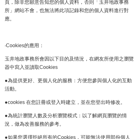
頁，除非您願意告知您的個人資料，否則「玉井地政事務
網
站
所」網站不會，也無法將此項記錄和您的個人資料進行對
導
應。
覽
English
‧Cookies的應用：
臺
南
玉井地政事務所會因以下目的及情況，在網友所使用之瀏覽
市
政
器中寫入並讀取Cookies
府
地
●為提供更好、更個人化的服務：方便您參與個人化的互動
政
活動。
局
●cookies 在您註冊或登入時建立，並在您登出時修改。
政
府
●為統計瀏覽人數及分析瀏覽模式：以了解網頁瀏覽的情
資
訊
況，做為改善服務的參考。
公
開
●如果您選擇拒絕所有的Cookies，可能無法使用部份個人