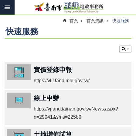
搜
跳到主要內容區塊
尋
進
首頁
首頁資訊
快速服務
階
搜
快速服務
尋
訊
息
實價登錄申報
快
報
https://vlir.land.moi.gov.tw/
機
關
線上申辦
簡
介
https://yjland.tainan.gov.tw/News.aspx?
n=29941&sms=22589
線
上
申
土地增值試算