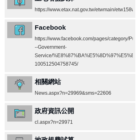
辦
與
https://www.etax.nat.gov.tw/etwmain/etw158w/5
查
詢
Facebook
便
https://www.facebook.com/pages/category/Publi
民
服
--Government-
務
Service/%E8%87%BA%E5%8D%97%E5%B
100512504758745/
民
意
交
相關網站
流
News.aspx?n=29969&sms=22606
下
載
專
政府資訊公開
區
cl.aspx?n=29971
主
題
地政規費試算