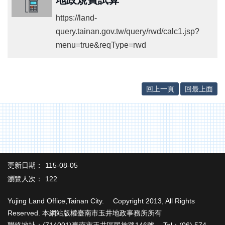
專
區
https://land-
其
query.tainan.gov.tw/query/rwd/calc1.jsp?
他
menu=true&reqType=rwd
服
務
地
回上一頁
回最上面
籍
圖
實
價
登
錄
更新日期：
115-08-05
未
瀏覽人次：
122
辦
繼
Yujing Land Office,Tainan City. Copyright 2013, All Rights
承
Reserved. 本網站版權臺南市玉井地政事務所所有