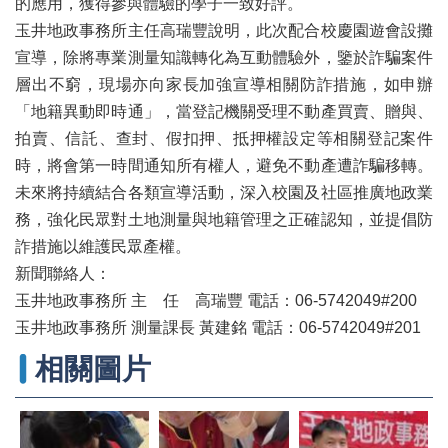
專
的應用，獲得參與體驗的學子一致好評。
區
玉井地政事務所主任高瑞豐說明，此次配合校慶園遊會設攤
宣導，除將專業測量知識轉化為互動體驗外，鑒於詐騙案件
其
他
層出不窮，現場亦向家長加強宣導相關防詐措施，如申辦
服
「地籍異動即時通」，當登記機關受理不動產買賣、贈與、
務
拍賣、信託、查封、假扣押、抵押權設定等相關登記案件
時，將會第一時間通知所有權人，避免不動產遭詐騙移轉。
地
籍
未來將持續結合各類宣導活動，深入校園及社區推廣地政業
圖
務，強化民眾對土地測量與地籍管理之正確認知，並提倡防
詐措施以維護民眾產權。
實
價
新聞聯絡人：
登
玉井地政事務所 主 任 高瑞豐 電話：06-5742049#200
錄
玉井地政事務所 測量課長 黃建銘 電話：06-5742049#201
未
相關圖片
辦
繼
承