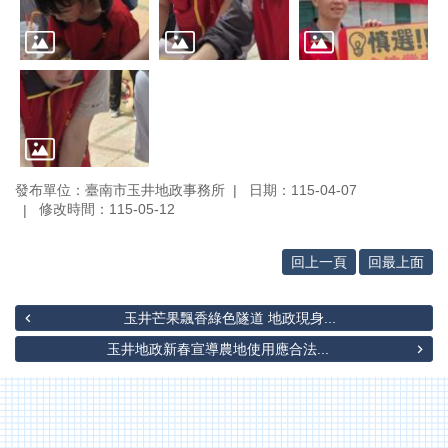
網
站
導
覽
English
臺
南
市
發布單位：臺南市玉井地政事務所
日期：115-04-07
修改時間：115-05-12
政
府
地
回上一頁
回最上面
政
局
玉井芒果飄香綠色隧道 地政現身...
政
玉井地政新春宣導農地使用應合法...
府
資
訊
公
開