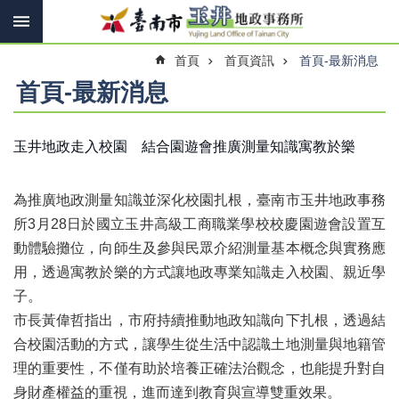
搜
跳到主要內容區塊
尋
進
首頁
首頁資訊
首頁-最新消息
階
搜
首頁-最新消息
尋
玉井地政走入校園 結合園遊會推廣測量知識寓教於樂
訊
息
為推廣地政測量知識並深化校園扎根，臺南市玉井地政事務
快
報
所3月28日於國立玉井高級工商職業學校校慶園遊會設置互
動體驗攤位，向師生及參與民眾介紹測量基本概念與實務應
機
用，透過寓教於樂的方式讓地政專業知識走入校園、親近學
關
簡
子。
介
市長黃偉哲指出，市府持續推動地政知識向下扎根，透過結
合校園活動的方式，讓學生從生活中認識土地測量與地籍管
線
上
理的重要性，不僅有助於培養正確法治觀念，也能提升對自
申
身財產權益的重視，進而達到教育與宣導雙重效果。