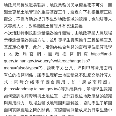
辦
地政局局長陳淑美強調，地政業務與民眾權益密不可分，而
與
測量更是土地管理的重要基礎工作，透過向下扎根推廣正確
查
詢
觀念，不僅有助於提升學生對地政領域的認識，也能培養未
來專業人才，對整體國土管理具有長遠意義。
便
民
本次活動特別規劃測量儀器操作體驗，由地政專業人員現場
服
示範測量儀器架設方法，並引導學生實際操作三腳架整置及
務
基座定心定平。此外，活動亦結合常見的面積單位換算教學
民
(地政局官網-面積換算網頁https://land-
意
query.tainan.gov.tw/query/rwd/areachange.jsp?
交
menu=false&type=P)，說明平方公尺、坪與甲等常用面積
流
單位的換算關係，讓學生理解土地面積及不動產交易計算方
下
式；同時介紹電子圖台應用，如「府城南籍圈」
載
(https://landmap.tainan.gov.tw/)等系統操作，帶領學生認識
專
如何查詢地籍資料與土地位置，提升對數位地政服務的認識
區
與應用能力。現場並輔以地籍圖判讀解說，協助學生了解圖
主
面與實際距離之間的關係，實際體驗測量成果於日常生活中
題