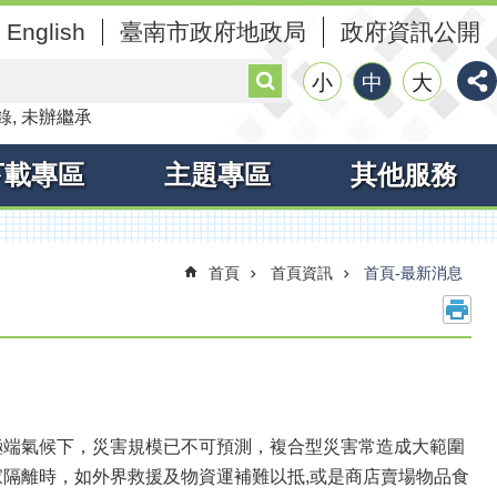
English
臺南市政府地政局
政府資訊公開
搜
小
中
大
尋
錄
未辦繼承
下載專區
主題專區
其他服務
首頁
首頁資訊
首頁-最新消息
極端氣候下，災害規模已不可預測，複合型災害常造成大範圍
隔離時，如外界救援及物資運補難以抵,或是商店賣場物品食