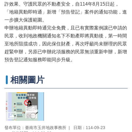
辦
詐效果、守護民眾的不動產安全，自114年8月15日起，
與
「地籍異動即時通」新增「預告登記」案件的通知功能，進
查
一步擴大保護範圍。
詢
申辦地籍異動即時通完全免費，且已有實際案例讓已申請的
便
民眾，收到地政機關通知名下不動產即將異動後，第一時間
民
服
至地所阻擋成功，因此保住財產，再次呼籲尚未辦理的民眾
務
趕緊申辦，另原已申辦此項服務的民眾無須重新申辦，新增
預告登記通知服務即能同步升級。
民
意
交
相關圖片
流
下
載
專
區
主
題
發布單位：臺南市玉井地政事務所
日期：114-09-23