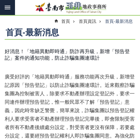
搜
跳到主要內容區塊
尋
進
首頁
首頁資訊
首頁-最新消息
階
搜
首頁-最新消息
尋
好消息！「地籍異動即時通」防詐再升級，新增「預告登
記」案件的通知功能，防止詐騙集團連環計
訊
息
快
廣受好評的「地籍異動即時通」服務功能再次升級，新增登
報
記原因「預告登記」以防止詐騙集團連環計。近來觀察詐騙
機
集團為控制被害人，除要求不動產辦理設定登記外，要求一
關
同連件辦理預告登記，惟一般民眾不了解「預告登記」意
簡
介
義，因此時常缺乏警覺，簡單來說，詐騙集團以預告登記權
利人要求受害者不動產辦理預告登記完畢後，即會限制受害
線
者所有不動產後續處分設定，對受害者更沒有保障，若要處
上
申
分設定，還要經預告登記權利人即詐騙集團同意。為強化防