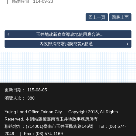
專
修改時間：114-09-23
區
回上一頁
回最上面
其
他
服
玉井地政新春宣導農地使用應合法...
務
內政部消防署消防防災e點通
地
籍
圖
實
價
登
更新日期：
115-08-05
錄
瀏覽人次：
380
未
Yujing Land Office,Tainan City. Copyright 2013, All Rights
辦
Reserved. 本網站版權臺南市玉井地政事務所所有
繼
承
聯絡地址：(714001)臺南市玉井區民族路146號 Tel：(06) 574-
2049 ｜ Fax：(06) 574-1169