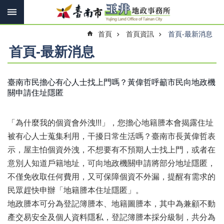
搜
跳到主要內容區塊
尋
進
首頁
首頁資訊
首頁-最新消息
階
搜
首頁-最新消息
尋
臺南市民擔心有心人士找上門嗎？黃偉哲呼籲市民向地政機
關申請住址隱匿
訊
息
快
「為什麼我的個資會外洩!!!」，您擔心地籍謄本會揭露住址
報
被有心人士蒐集利用，干擾日常生活嗎？臺南市長黃偉哲表
機
示，屋主怕個資外洩，不想要有不預期人士找上門，或者在
關
意別人知道戶籍地址，可向地政機關申請將部分地址隱匿，
簡
介
不僅免收取任何費用，又可保障個資不外漏，提醒有需求的
民眾趕快申辦「地籍謄本住址隱匿」。
線
地政謄本可分為登記簿謄本、地籍圖謄本，其中為兼顧不動
上
申
產交易安全及個人資料隱私，登記簿謄本採分級制，共分為