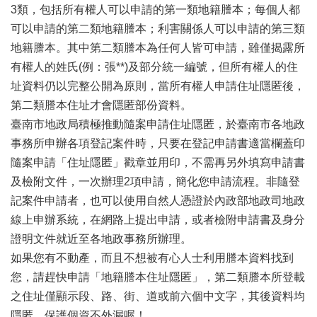
辦
3類，包括所有權人可以申請的第一類地籍謄本；每個人都
與
可以申請的第二類地籍謄本；利害關係人可以申請的第三類
查
地籍謄本。其中第二類謄本為任何人皆可申請，雖僅揭露所
詢
有權人的姓氏(例：張**)及部分統一編號，但所有權人的住
便
址資料仍以完整公開為原則，當所有權人申請住址隱匿後，
民
服
第二類謄本住址才會隱匿部份資料。
務
臺南市地政局積極推動隨案申請住址隱匿，於臺南市各地政
事務所申辦各項登記案件時，只要在登記申請書適當欄蓋印
民
意
隨案申請「住址隱匿」戳章並用印，不需再另外填寫申請書
交
及檢附文件，一次辦理2項申請，簡化您申請流程。非隨登
流
記案件申請者，也可以使用自然人憑證於內政部地政司地政
下
線上申辦系統，在網路上提出申請，或者檢附申請書及身分
載
證明文件就近至各地政事務所辦理。
專
如果您有不動產，而且不想被有心人士利用謄本資料找到
區
您，請趕快申請「地籍謄本住址隱匿」，第二類謄本所登載
主
之住址僅顯示段、路、街、道或前六個中文字，其後資料均
題
隱匿，保護個資不外漏喔！