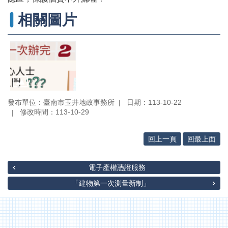
專
區
相關圖片
其
他
服
務
地
籍
發布單位：臺南市玉井地政事務所
日期：113-10-22
圖
修改時間：113-10-29
實
價
回上一頁
回最上面
登
錄
電子產權憑證服務
未
「建物第一次測量新制」
辦
繼
承