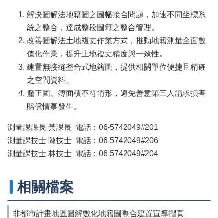
辦
與
解決圖解法地籍圖之圖幅接合問題，加速不同坐標系
查
統之整合，達成整段圖籍之整合管理。
詢
改善圖解法土地複丈作業方式，推動地籍測量全面數
便
值化作業，提升土地複丈精度與一致性。
民
建置無接縫整合式地籍圖，提供相關單位便捷且精確
服
之空間資料。
務
釐正圖、簿面積不符情形，避免善意第三人請求損害
民
賠償情事發生。
意
交
測量課課長 黃課長 電話：06-5742049#201
流
測量課技士 陳技士 電話：06-5742049#206
下
測量課技士 林技士 電話：06-5742049#204
載
專
區
相關檔案
主
題
非都市計畫地區圖解數化地籍圖整合建置宣導摺頁