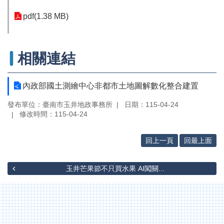
專
區
pdf(1.38 MB)
其
他
服
相關連結
務
地
內政部國土測繪中心非都市土地圖解數化整合建置
籍
發布單位：臺南市玉井地政事務所
日期：115-04-24
圖
修改時間：115-04-24
實
價
回上一頁
回最上面
登
錄
玉井芒果節不只買水果 AI闖關...
未
辦
繼
承