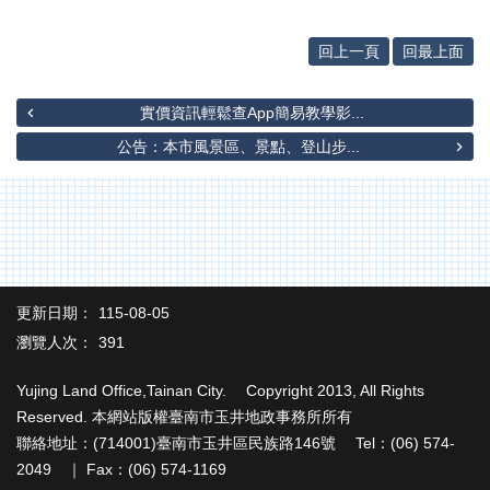
辦
與
查
回上一頁
回最上面
詢
實價資訊輕鬆查App簡易教學影...
便
民
公告：本市風景區、景點、登山步...
服
務
民
意
交
流
更新日期：
115-08-05
下
瀏覽人次：
391
載
專
Yujing Land Office,Tainan City. Copyright 2013, All Rights
區
Reserved. 本網站版權臺南市玉井地政事務所所有
聯絡地址：(714001)臺南市玉井區民族路146號 Tel：(06) 574-
主
題
2049 ｜ Fax：(06) 574-1169