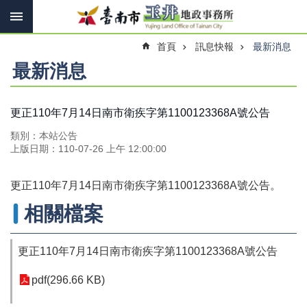
搜
跳到主要內容區塊
尋
進
首頁
訊息快報
最新消息
階
搜
最新消息
尋
更正110年7月14日南市衛疾字第1100123368A號公告
訊
類別：本站公告
息
上版日期：110-07-26 上午 12:00:00
快
報
更正110年7月14日南市衛疾字第1100123368A號公告。
機
相關檔案
關
簡
介
更正110年7月14日南市衛疾字第1100123368A號公告
線
pdf(296.66 KB)
上
申