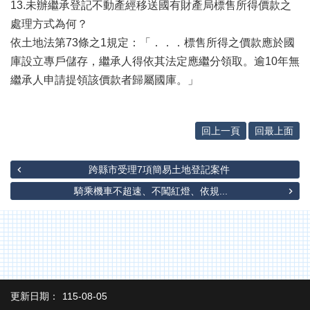
13.未辦繼承登記不動產經移送國有財產局標售所得價款之
處理方式為何？
依土地法第73條之1規定：「．．．標售所得之價款應於國
庫設立專戶儲存，繼承人得依其法定應繼分領取。逾10年無
繼承人申請提領該價款者歸屬國庫。」
回上一頁
回最上面
跨縣市受理7項簡易土地登記案件
騎乘機車不超速、不闖紅燈、依規...
更新日期：
115-08-05