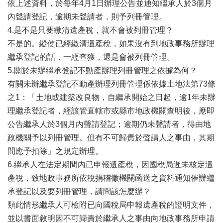
依上述資料，於每年4月1日辦理公告並通知繼承人於3個月
網
站
內聲請登記，逾期未聲請者，則予列冊管理。
導
4.是不是只要繳清遺產稅，就不會被列冊管理？
覽
不是的。縱使已經繳清遺產稅，如果沒有到地政事務所辦理
English
繼承登記的話，一經查獲，還是會被列冊管理。
5.關於未辦繼承登記不動產辦理列冊管理之依據為何？
臺
有關未辦繼承登記不動產辦理列冊管理係依據土地法第73條
南
市
之1：「土地或建築改良物，自繼承開始之日起，逾1年未辦
政
理繼承登記者，經該管直轄市或縣市地政機關查明後，應即
府
公告繼承人於3個月內聲請登記；逾期仍未聲請者，得由地
地
政
政機關予以列冊管理。但有不可歸責於聲請人之事由，其期
局
間應予扣除」之規定辦理。
6.繼承人在法定期間內已申報遺產稅，因國稅局遲未核定遺
政
府
產稅，致地政事務所依稅捐稽徵機關函送之資料通知催辦繼
資
承登記以及要列冊管理，請問該怎麼辦？
訊
類此情形繼承人可檢附已向國稅局申報遺產稅的證明文件，
公
開
並以書面敘明因不可歸責於繼承人之事由向地政事務所申請