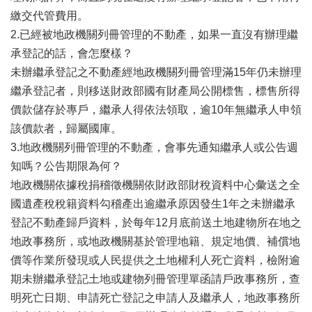
專
繳交代管費用。
區
2.已經被地政機關列冊管理的不動產，如果一直沒有辦理繼
其
承登記的話，會怎麼樣？
他
未辦繼承登記之不動產經地政機關列冊管理滿15年仍未辦理
服
務
繼承登記者，則移送財政部國有財產局公開標售，標售所得
價款儲存於專戶，繼承人得依法領取，逾10年無繼承人申領
地
該價款者，歸屬國庫。
籍
3.地政機關列冊管理的不動產，會事先通知繼承人或公告週
圖
知嗎？公告期限為何？
實
地政機關依據稅捐稽徵機關依財政部財稅資料中心彙送之全
價
國遺產稅稅籍資料勾稽產出逾繼承原因發生1年之未辦繼承
登
錄
登記不動產歸戶資料，於每年12月底前送土地建物所在地之
地政事務所，或地政機關基於管理地籍、規定地價、補償地
未
辦
價等作業所發現或人民提供之土地權利人死亡資料，檢附逾
繼
期未辦繼承登記土地或建物列冊管理單函請戶政事務所，查
承
明死亡日期、申請死亡登記之申請人及繼承人，地政事務所