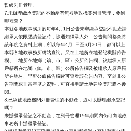
暫緩列冊管理。
隱
7.未辦理繼承登記的不動產有無被地政機關列冊管理，要到
私
哪裡查？
權
政
本縣各地政事務所於每年4月1日公告未辦繼承登記不動產請
策
繼承人依限聲請登記時，除通知繼承人外，公告期間都會將
該年度之資料上網，所以每年4月1日至6月30日，都可以上
資
訊
本縣各地政事務所網站查詢。又在土地所在地登記機關佈告
安
欄、土地所在地鄉（鎮、市、區）公所佈告欄、被繼承人原
全
戶籍所在地鄉（鎮、市、區）公所佈告欄及被繼承人原戶籍
宣
所在地村、里辦公處佈告欄皆可查看該公告內容。至於非公
告
告期間或非當年度之資料，可直接申請土地建物登記謄本參
政
閱。
府
8.已經被地政機關列冊管理的不動產，還可以辦理繼承登記
網
站
嗎？
資
未辦繼承登記之不動產，在列冊管理15年期間內仍可向地政
料
事務所申辦繼承登記。
開
放