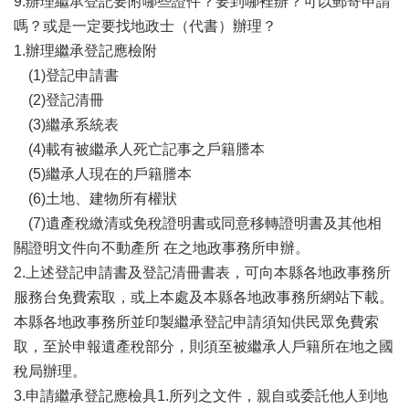
9.辦理繼承登記要附哪些證件？要到哪裡辦？可以郵寄申請
宣
嗎？或是一定要找地政士（代書）辦理？
告
1.辦理繼承登記應檢附
(1)
登記申請書
(2)
登記清冊
(3)
繼承系統表
(4)
載有被繼承人死亡記事之戶籍謄本
(5)
繼承人現在的戶籍謄本
(6)
土地、建物所有權狀
(7)遺產稅繳清或免稅證明書或同意移轉證明書及其他相
關證明文件向不動產所
在之地政事務所申辦。
2.上述登記申請書及登記清冊書表，可向本縣各地政事務所
服務台免費索取，或上本處及本縣各地政事務所網站下載。
本縣各地政事務所並印製繼承登記申請須知供民眾免費索
取，至於申報遺產稅部分，則須至被繼承人戶籍所在地之國
稅局辦理。
3.申請繼承登記應檢具1.所列之文件，親自或委託他人到地