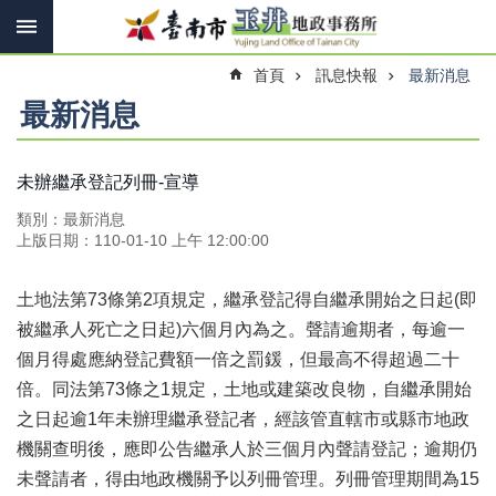
搜
跳到主要內容區塊
尋
進
首頁
訊息快報
最新消息
階
搜
最新消息
尋
未辦繼承登記列冊-宣導
訊
類別：最新消息
息
上版日期：110-01-10 上午 12:00:00
快
報
土地法第73條第2項規定，繼承登記得自繼承開始之日起(
即
機
被繼承人死亡之日起
)六個月內為之。聲請逾期者，每逾一
關
個月得處應納登記費額一倍之罰鍰，但最高不得超過二十
簡
倍。同法第73條之1規定，土地或建築改良物，自繼承開始
介
之日起逾1年未辦理繼承登記者，經該管直轄市或縣市地政
線
機關查明後，應即公告繼承人於三個月內聲請登記；逾期仍
上
申
未聲請者，得由地政機關予以列冊管理。列冊管理期間為15