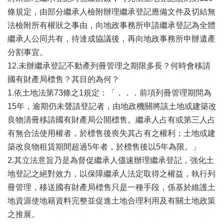
條規定，由部分繼承人檢附辦理繼承登記應備文件及切結無
法檢附所有權狀之事由，向地政事務所申請繼承登記為全體
繼承人公同共有，待達成協議後，再向地政事務所申辦遺產
分割事宜。
12.未辦繼承登記不動產列冊管理之期限多長？何時會移請
國有財產局標售？其目的為何？
1.依土地法第73條之1規定：「．．．前項列冊管理期間為
15年，逾期仍未聲請登記者，由地政機關將該土地或建築改
良物清冊移請國有財產局公開標售。繼承人占有或第三人占
有無合法使用權者，於標售後喪失其占有之權利；土地或建
築改良物租賃期間超過5年者，於標售後以5年為限。」
2.其立法意旨乃是為督促繼承人儘速辦理繼承登記，強化土
地登記之絕對效力，以保障繼承人法定取得之權益，執行列
冊管理，移送國有財產局標售只是一種手段，係基於維護土
地資源使地籍資料完整並促進土地合理利用及有關土地政策
之推展。