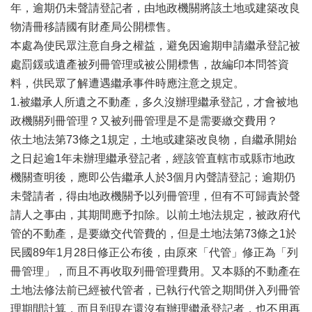
辦
年，逾期仍未聲請登記者，由地政機關將該土地或建築改良
與
物清冊移請國有財產局公開標售。
查
本處為使民眾注意自身之權益，避免因逾期申請繼承登記被
詢
處罰鍰或遺產被列冊管理或被公開標售，故編印本問答資
便
料，供民眾了解遭遇繼承事件時應注意之規定。
民
1.被繼承人所遺之不動產，多久沒辦理繼承登記，才會被地
服
務
政機關列冊管理？又被列冊管理是不是需要繳交費用？
依土地法第73條之1規定，土地或建築改良物，自繼承開始
民
之日起逾1年未辦理繼承登記者，經該管直轄市或縣市地政
意
交
機關查明後，應即公告繼承人於3個月內聲請登記；逾期仍
流
未聲請者，得由地政機關予以列冊管理，但有不可歸責於聲
下
請人之事由，其期間應予扣除。以前土地法規定，被政府代
載
管的不動產，是要繳交代管費的，但是土地法第73條之1於
專
民國89年1月28日修正公布後，由原來「代管」修正為「列
區
冊管理」，而且不再收取列冊管理費用。又本縣的不動產在
主
土地法修法前已經被代管者，已執行代管之期間併入列冊管
題
理期間計算，而且到現在還沒有辦理繼承登記者，也不用再