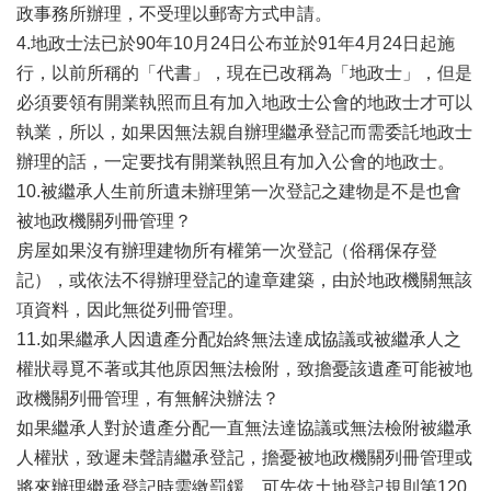
政事務所辦理，不受理以郵寄方式申請。
4.地政士法已於90年10月24日公布並於91年4月24日起施
行，以前所稱的「代書」，現在已改稱為「地政士」，但是
必須要領有開業執照而且有加入地政士公會的地政士才可以
執業，所以，如果因無法親自辦理繼承登記而需委託地政士
辦理的話，一定要找有開業執照且有加入公會的地政士。
10.被繼承人生前所遺未辦理第一次登記之建物是不是也會
被地政機關列冊管理？
房屋如果沒有辦理建物所有權第一次登記（俗稱保存登
記），或依法不得辦理登記的違章建築，由於地政機關無該
項資料，因此無從列冊管理。
11.如果繼承人因遺產分配始終無法達成協議或被繼承人之
權狀尋覓不著或其他原因無法檢附，致擔憂該遺產可能被地
政機關列冊管理，有無解決辦法？
如果繼承人對於遺產分配一直無法達協議或無法檢附被繼承
人權狀，致遲未聲請繼承登記，擔憂被地政機關列冊管理或
將來辦理繼承登記時需繳罰鍰，可先依土地登記規則第120