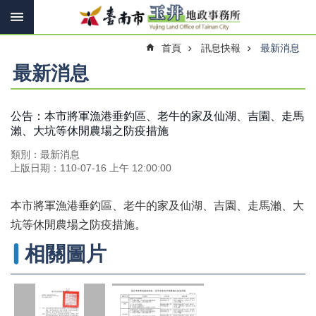
搜
跳到主要內容區塊
尋
進
首頁
訊息快報
最新消息
階
搜
最新消息
尋
公告：本市將軍漁港垂釣區、老牛的家及仙湖、吉園、走馬
瀨、大坑等休閒農場之防疫措施
訊
息
類別：最新消息
快
上版日期：110-07-16 上午 12:00:00
報
機
本市將軍漁港垂釣區、老牛的家及仙湖、吉園、走馬瀨、大
關
坑等休閒農場之防疫措施。
簡
介
相關圖片
線
上
申