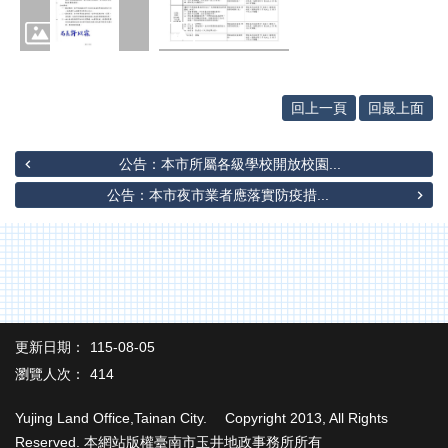
辦
與
查
詢
便
回上一頁
回最上面
民
服
公告：本市所屬各級學校開放校園...
務
公告：本市夜市業者應落實防疫措...
民
意
交
流
下
載
更新日期：
115-08-05
專
區
瀏覽人次：
414
主
Yujing Land Office,Tainan City. Copyright 2013, All Rights
題
Reserved. 本網站版權臺南市玉井地政事務所所有