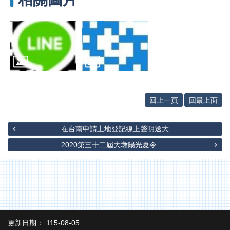
辦
與
查
詢
便
民
服
務
回上一頁
回最上面
民
意
交
在台南申請土地登記線上聲明送大...
流
2020第三十二屆大墩陽光夏令...
下
載
專
區
主
題
更新日期：
115-08-05