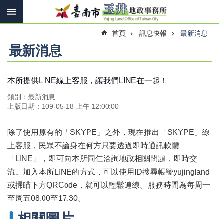
搜
跳到主要內容區塊
尋
進
首頁
訊息快報
最新消息
階
搜
最新消息
尋
本所提供LINE線上客服，讓我們LINE在一起！
訊
類別：最新消息
息
上版日期：109-05-18 上午 12:00:00
快
報
除了使用原有的「SKYPE」之外，現在推出「SKYPE」線
機
上客服，民眾不論身在何方只要透過即時通訊軟體
關
「LINE」，即可向本所同仁洽詢地政相關問題，即時交
簡
流。加入本所LINE的方式，可以使用ID搜尋帳號yujingland
介
或掃瞄下方QRCode，就可以輕鬆連線。服務時間為每周一
線
至周五08:00至17:30。
上
申
相關圖片