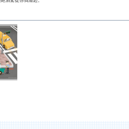
拒絕酒駕從你我做起。