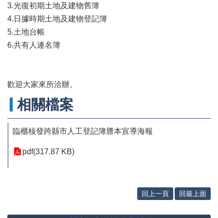
辦
3.光復初期土地及建物舊簿
與
4.日據時期土地及建物登記簿
查
5.土地台帳
詢
6.共有人連名簿
便
民
服
務
歡迎大家來所洽辦。
民
相關檔案
意
交
流
臨櫃核發跨縣市人工登記簿謄本宣導海報
下
pdf(317.87 KB)
載
專
區
回上一頁
回最上面
主
題