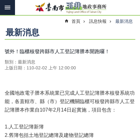
搜
跳到主要內容區塊
尋
進
首頁
訊息快報
最新消息
階
搜
最新消息
尋
號外！臨櫃核發跨縣市人工登記簿謄本開跑囉！
訊
類別：最新消息
息
上版日期：110-02-02 上午 12:00:00
快
報
機
全國地政電子謄本系統業已完成人工登記簿謄本核發系統功
關
能，各直轄市、縣（市）登記機關臨櫃可核發跨縣市人工登
簡
記簿謄本作業自107年2月14日起實施，項目包含：
介
線
1.人工登記簿新簿
上
申
2.舊簿包括土地登記總簿及建物登記總簿