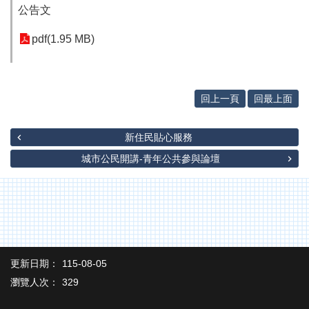
辦
公告文
與
查
pdf(1.95 MB)
詢
便
民
回上一頁
回最上面
服
務
新住民貼心服務
民
意
城市公民開講-青年公共參與論壇
交
流
下
載
專
區
更新日期：
115-08-05
主
瀏覽人次：
329
題