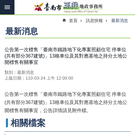
搜
跳到主要內容區塊
尋
進
首頁
訊息快報
最新消息
階
搜
最新消息
尋
公告第一次標售「臺南市鐵路地下化專案照顧住宅 停車位
(共有部分367建號)」13格車位及其對應基地之持分土地公
訊
開標售有關事宜
息
快
類別：最新消息
報
上版日期：110-03-24 上午 12:00:00
機
關
公告第一次標售「臺南市鐵路地下化專案照顧住宅 停車位
簡
(共有部分367建號)」13格車位及其對應基地之持分土地公
介
開標售有關事宜，公告詳情請見附件檔。
線
相關檔案
上
申