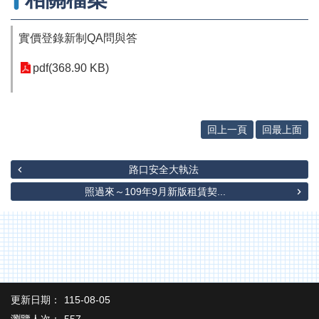
辦
與
查
實價登錄新制QA問與答
詢
pdf(368.90 KB)
便
民
服
務
回上一頁
回最上面
民
意
路口安全大執法
交
流
照過來～109年9月新版租賃契...
下
載
專
區
主
更新日期：
115-08-05
題