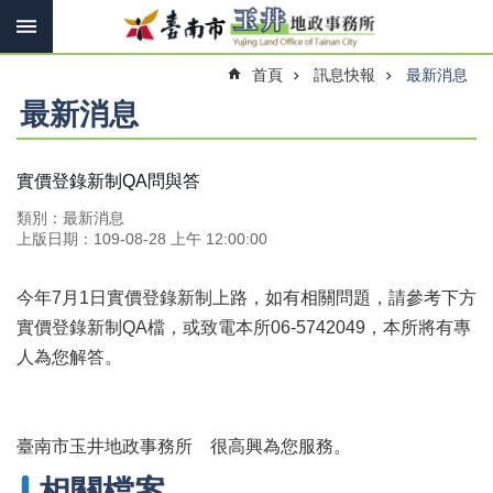
搜
跳到主要內容區塊
尋
進
首頁
訊息快報
最新消息
階
搜
最新消息
尋
實價登錄新制QA問與答
訊
類別：最新消息
息
上版日期：109-08-28 上午 12:00:00
快
報
今年7月1日實價登錄新制上路，如有相關問題，請參考下方
機
實價登錄新制QA檔，或致電本所06-5742049，本所將有專
關
人為您解答。
簡
介
線
臺南市玉井地政事務所 很高興為您服務。
上
申
相關檔案