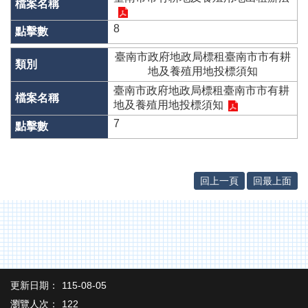
辦
與
8
查
詢
臺南市政府地政局標租臺南市市有耕
地及養殖用地投標須知
便
民
臺南市政府地政局標租臺南市市有耕
服
地及養殖用地投標須知
務
7
民
意
交
回上一頁
回最上面
流
下
載
專
區
主
更新日期：
115-08-05
題
瀏覽人次：
122