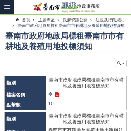
搜
跳到主要內容區塊
尋
進
首頁
主題專區
政府資訊公開
法規及行政規則
階
搜
臺南市政府地政局標租臺南市市有耕地及養殖用地投標須知
尋
臺南市政府地政局標租臺南市市有
耕地及養殖用地投標須知
訊
息
快
報
臺南市政府地政局標租臺南市市有耕
機
地及養殖用地投標須知
關
令
簡
介
10
線
臺南市政府地政局標租臺南市市有耕
上
地及養殖用地投標須知
申
臺南市市有耕地及養殖用地出租辦法