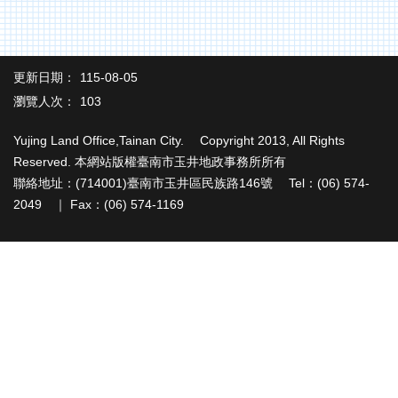
辦
與
查
詢
更新日期：
115-08-05
便
瀏覽人次：
103
民
服
Yujing Land Office,Tainan City. Copyright 2013, All Rights
務
Reserved. 本網站版權臺南市玉井地政事務所所有
民
聯絡地址：(714001)臺南市玉井區民族路146號 Tel：(06) 574-
意
2049 ｜ Fax：(06) 574-1169
交
流
下
載
專
區
主
題