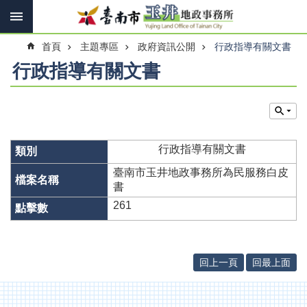
搜
跳到主要內容區塊
尋
進
首頁
主題專區
政府資訊公開
行政指導有關文書
階
搜
行政指導有關文書
尋
訊
息
行政指導有關文書
快
報
臺南市玉井地政事務所為民服務白皮
書
機
261
關
簡
介
回上一頁
回最上面
線
上
申