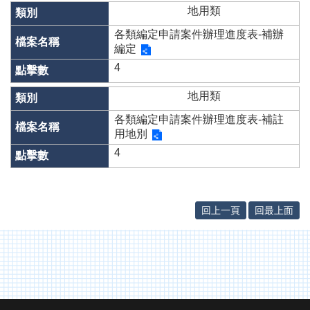
辦
地用類
與
查
各類編定申請案件辦理進度表-補辦
詢
編定
4
便
民
地用類
服
務
各類編定申請案件辦理進度表-補註
用地別
民
4
意
交
流
回上一頁
回最上面
下
載
專
區
主
題