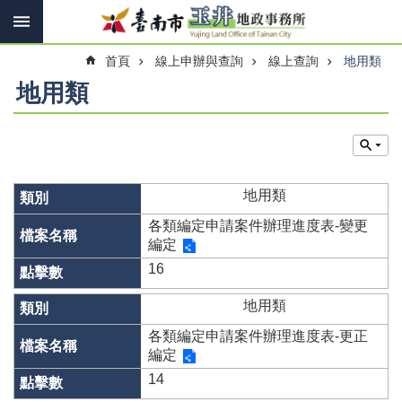
搜
跳到主要內容區塊
尋
進
首頁
線上申辦與查詢
線上查詢
地用類
階
搜
地用類
尋
訊
息
地用類
快
報
各類編定申請案件辦理進度表-變更
編定
機
16
關
簡
地用類
介
各類編定申請案件辦理進度表-更正
線
編定
上
14
申